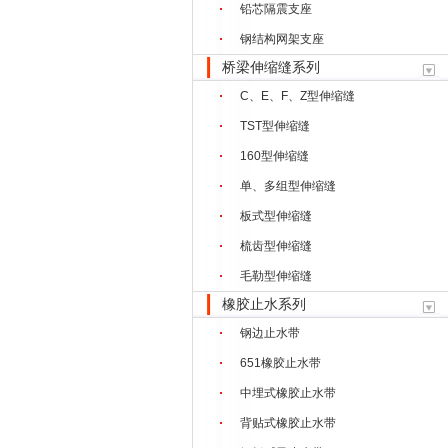
铅芯隔震支座
钢结构网架支座
桥梁伸缩缝系列
C、E、F、Z型伸缩缝
TST型伸缩缝
160型伸缩缝
单、多组型伸缩缝
板式型伸缩缝
梳齿型伸缩缝
毛勒型伸缩缝
橡胶止水系列
钢边止水带
651橡胶止水带
中埋式橡胶止水带
背贴式橡胶止水带