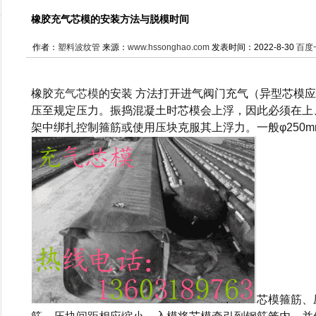
橡胶充气芯模的安装方法与脱模时间
作者：
塑料波纹管
来源：
www.hssonghao.com
发表时间：2022-8-30
百度
橡胶
充气芯模
的安装 方法
打开进气阀门充气（异型芯模应
压至规定压力。振捣混凝土时芯模会上浮，因此必须在上
架中绑扎控制箍筋或使用压块克服其上浮力。一般φ250m
芯模箍筋、