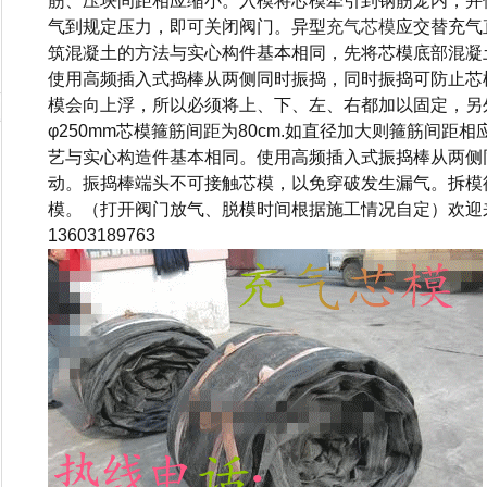
筋、压块间距相应缩小。入模将芯模牵引到钢筋笼内，并
气到规定压力，即可关闭阀门。异型
充气芯模
应交替充气
筑混凝土的方法与实心构件基本相同，先将芯模底部混凝
使用高频插入式捣棒从两侧同时振捣，同时振捣可防止芯
模会向上浮，所以必须将上、下、左、右都加以固定，另
φ250mm芯模箍筋间距为80cm.如直径加大则箍筋间
艺与实心构造件基本相同。使用高频插入式振捣棒从两侧
动。振捣棒端头不可接触芯模，以免穿破发生漏气。拆模
模。（打开阀门放气、脱模时间根据施工情况自定）欢迎
13603189763