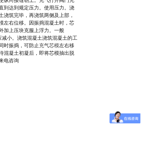
使纵向接缝朝上。充气打开阀门充
直到达到规定压力。使用压力。浇
土浇筑完毕，再浇筑两侧及上部，
模左右位移。因振捣混凝土时，芯
外加上压块克服上浮力。一般
距相应减小。浇筑混凝土浇筑混凝土的工
同时振捣，可防止
充气芯模
左右移
待混凝土初凝后，即将芯模抽出脱
来电咨询