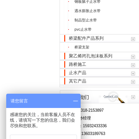
钢板腻子止水带
遇水膨胀止水带
制品型止水带
pvc止水带
桥梁配件产品系列
桥梁支架
聚乙烯闭孔泡沫板系列
路桥施工
止水产品
其它产品
请您留言
电 话：0318-2153897
感谢您的关注，当前客服人员不在
联系人：孙经理
线，请填写一下您的信息，我们会
尽快和您联系。
服务热线：15932433336
销售热线: 13603189763