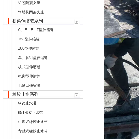
铅芯隔震支座
钢结构网架支座
桥梁伸缩缝系列
C、E、F、Z型伸缩缝
TST型伸缩缝
160型伸缩缝
单、多组型伸缩缝
板式型伸缩缝
梳齿型伸缩缝
毛勒型伸缩缝
橡胶止水系列
钢边止水带
651橡胶止水带
中埋式橡胶止水带
背贴式橡胶止水带