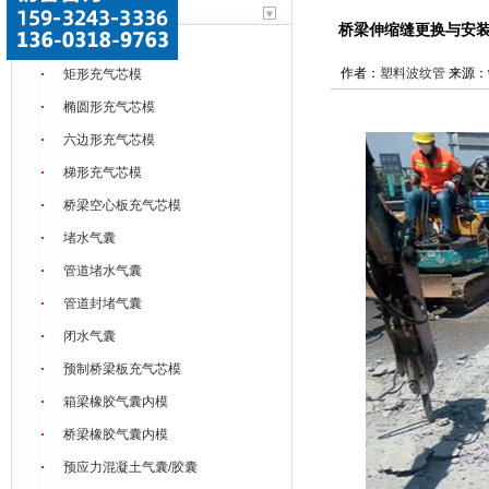
充气芯模系列
桥梁伸缩缝更换与安
八角形充气芯模
作者：
塑料波纹管
来源：
矩形充气芯模
椭圆形充气芯模
六边形充气芯模
梯形充气芯模
桥梁空心板充气芯模
堵水气囊
管道堵水气囊
管道封堵气囊
闭水气囊
预制桥梁板充气芯模
箱梁橡胶气囊内模
桥梁橡胶气囊内模
预应力混凝土气囊/胶囊